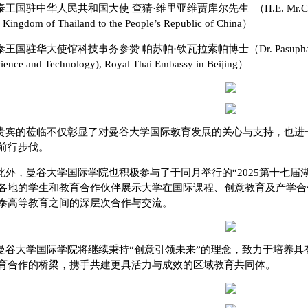
泰王国驻中华人民共和国大使 查猜·维里亚维贾库尔先生 （H.E. Mr.Chatchai Vir
e Kingdom of Thailand to the People’s Republic of China）
泰王国驻华大使馆科技事务参赞 帕苏帕·钦瓦拉索帕博士（Dr. Pasupha Chinvaras
cience and Technology), Royal Thai Embassy in Beijing）
贵宾的莅临不仅彰显了对曼谷大学国际教育发展的关心与支持，也进
前行步伐。
此外，曼谷大学国际学院也积极参与了于同月举行的“2025第十七届
各地的学生和教育合作伙伴展示大学在国际课程、创意教育及产学合
泰高等教育之间的深层次合作与交流。
曼谷大学国际学院将继续秉持“创意引领未来”的理念，致力于培养具
育合作的桥梁，携手共建更具活力与成效的区域教育共同体。