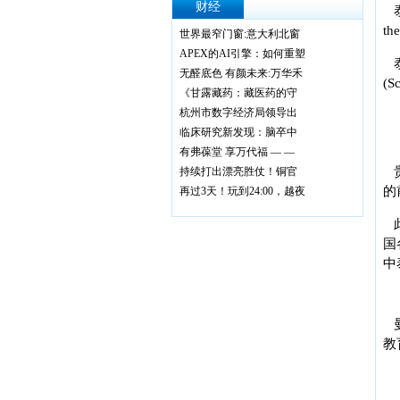
财经
th
世界最窄门窗:意大利北窗
​APEX的AI引擎：如何重塑
无醛底色 有颜未来:万华禾
(S
《甘露藏药：藏医药的守
杭州市数字经济局领导出
临床研究新发现：脑卒中
有弗葆堂 享万代福 — —
持续打出漂亮胜仗！铜官
的
再过3天！玩到24:00，越夜
国
中
教