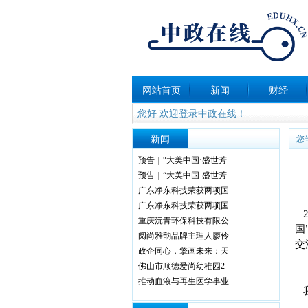
网站首页
新闻
财经
您好 欢迎登录中政在线！
新闻
您
预告｜“⼤美中国·盛世芳
预告｜“大美中国·盛世芳
广东净东科技荣获两项国
广东净东科技荣获两项国
重庆沅青环保科技有限公
国
阅尚雅韵品牌主理人廖伶
交
政企同心，擎画未来：天
佛山市顺德爱尚幼稚园2
推动血液与再生医学事业