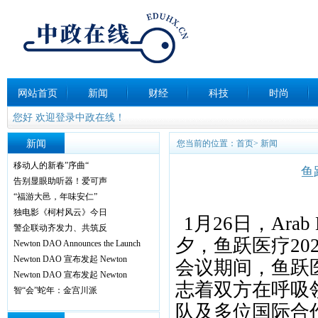
网站首页
新闻
财经
科技
时尚
您好 欢迎登录中政在线！
新闻
您当前的位置：
首页
>
新闻
移动人的新春”序曲“
鱼
告别显眼助听器！爱可声
“福游大邑，年味安仁”
独电影《柯村风云》今日
1月26日，Ara
警企联动齐发力、共筑反
夕，鱼跃医疗2
Newton DAO Announces the Launch
Newton DAO 宣布发起 Newton
会议期间，鱼跃医
Newton DAO 宣布发起 Newton
志着双方在呼吸
智“会”蛇年：金宫川派
队及多位国际合