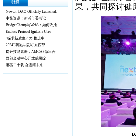
财经
果，共同探讨健
Newton DAO Officially Launched:
中酱资讯：新沂市委书记
Bridge Champ与Web3：如何依托
Endless Protocol Ignites a Gree
“探求新质生产力 推进中
2024“津陇共振兴”东西部
提升技能素养，AMCAP做出合
西部金融中心开放成果绽
砥砺二十载 奋进耀未来