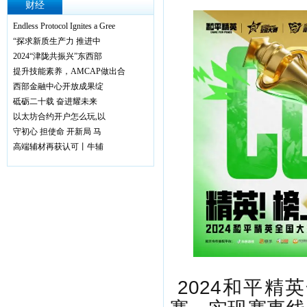
财经
Endless Protocol Ignites a Gree
“探求新质生产力 推进中
2024“津陇共振兴”东西部
提升技能素养，AMCAP做出合
西部金融中心开放成果绽
砥砺二十载 奋进耀未来
以太坊合约开户怎么玩,以
守初心 担使命 开新局 马
高端辅材再获认可丨牛辅
2024和平