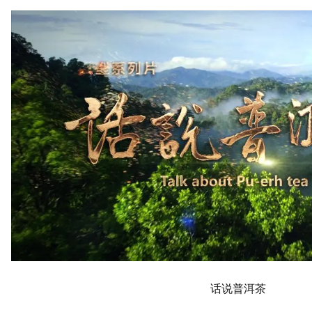
话说普洱茶