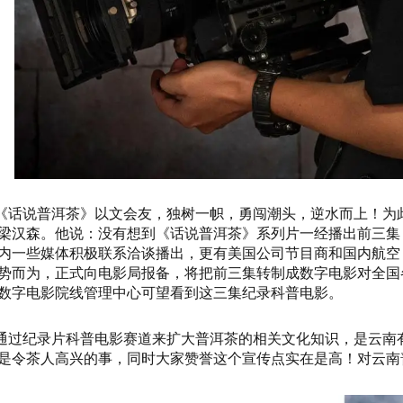
《话说普洱茶》以文会友，独树一帜，勇闯潮头，逆水而上！为
梁汉森。他说：没有想到《话说普洱茶》系列片一经播出前三集
内一些媒体积极联系洽谈播出，更有美国公司节目商和国内航空
势而为，正式向电影局报备，将把前三集转制成数字电影对全国
数字电影院线管理中心可望看到这三集纪录科普电影。
通过纪录片科普电影赛道来扩大普洱茶的相关文化知识，是云南
是令茶人高兴的事，同时大家赞誉这个宣传点实在是高！对云南