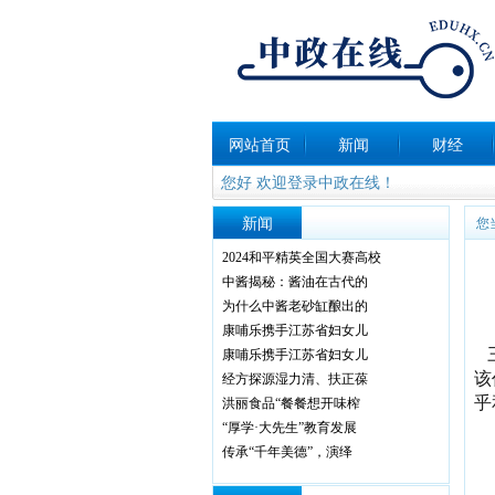
网站首页
新闻
财经
您好 欢迎登录中政在线！
新闻
您
2024和平精英全国大赛高校
中酱揭秘：酱油在古代的
为什么中酱老砂缸酿出的
康哺乐携手江苏省妇女儿
康哺乐携手江苏省妇女儿
该
经方探源湿力清、扶正葆
乎
洪丽食品“餐餐想开味榨
“厚学·大先生”教育发展
传承“千年美德”，演绎