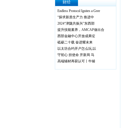
财经
Endless Protocol Ignites a Gree
“探求新质生产力 推进中
2024“津陇共振兴”东西部
提升技能素养，AMCAP做出合
西部金融中心开放成果绽
砥砺二十载 奋进耀未来
以太坊合约开户怎么玩,以
守初心 担使命 开新局 马
高端辅材再获认可丨牛辅