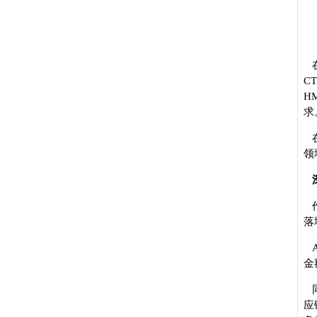
C
H
求
领
落
金
应