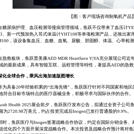
【图：客户现场咨询制氧机产品
在糖尿病护理、血压检测等慢病管理领域，鱼跃不仅带来了血压计YE680
T3、新一代预加热入耳式体温计YHT108等单项检测产品，还推出
M100，该设备集血压、血糖、血氧、尿酸、胆固醇、体温、心率检
。
在急救板块，鱼跃普美康AED MDR HeartSave Y|YA充分展现
域的最新成果，具有智能互联、远程管理等特性，著提高AED的急
深化全球合作，乘风出海加速版图增长
作为具备20年经验积累的“出海先锋”，鱼跃医疗针对不同国家和地
地符合目标市场特点的医疗器械业务，积极寻求与国际伙伴的合作。
Arab Health 2025展会前夕，鱼跃医疗发布公告，拟通过全资子公
额为2720.98万美元，约占投资完成后Inogen已发行普通股的9.9%。
同时，鱼跃医疗与Inogen签署战略合作协议，约定在国际分销业务
链优化四个方面开展深度战略合作。本次投资及战略合作预计将对鱼