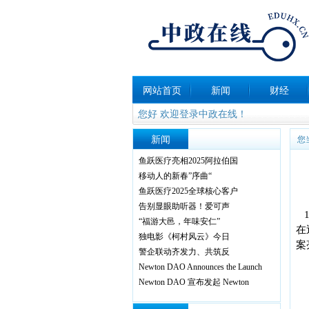
网站首页
新闻
财经
您好 欢迎登录中政在线！
新闻
您
鱼跃医疗亮相2025阿拉伯国
移动人的新春”序曲“
鱼跃医疗2025全球核心客户
告别显眼助听器！爱可声
“福游大邑，年味安仁”
在
独电影《柯村风云》今日
案
警企联动齐发力、共筑反
Newton DAO Announces the Launch
Newton DAO 宣布发起 Newton