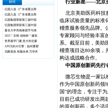
行业新星——北京
财经
亿固入选《广东省重点商
北京美助医药科技
亿固入选《广东省重点商
临床试验质量的标准
亿固集团荣获第三届中国
亿固集团荣获第三届中国
稽查服务领先品牌。
曼谷大学亮相泰国节与湖
专家顾问与经验丰富
2025＂京闻·创响杯＂建筑
世界最窄门窗:意大利北窗
系。截至目前，美助
​APEX的AI引擎：如何重塑
稽查项目达80余项
无醛底色 有颜未来:万华禾
构达成战略合作。
中国原创新药先行
微芯生物是一家以
作为中国原创新药领
国”的理念，专注于
目前已成功研发出两款全球首创
的原创新药，多个适