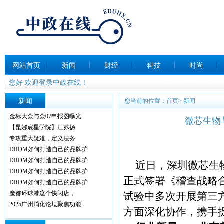
网站首页
新闻
财经
科技
时尚
您好 欢迎登录中政在线！
新闻
您当前的位置：
首页
>
新闻
金标大众与众07申报图曝光
微芯生物
【昆娜宸星学院】江苏扬
专攻重大疑难，定义法务
DRDM如何打造自己的品牌护
DRDM如何打造自己的品牌护
近日，深圳微芯生
DRDM如何打造自己的品牌护
正式签署《稽查战略
DRDM如何打造自己的品牌护
魔都环球港这个快闪店，
试验中多次开展第三
2025广州消化论坛聚焦功能
方面深化协作，携手