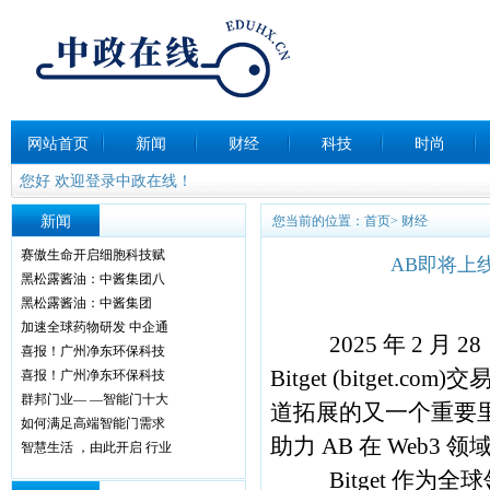
网站首页
新闻
财经
科技
时尚
您好 欢迎登录中政在线！
新闻
您当前的位置：
首页
>
财经
赛傲生命开启细胞科技赋
AB即将上线
黑松露酱油：中酱集团八
黑松露酱油：中酱集团
加速全球药物研发 中企通
2025 年 2 月 
喜报！广州净东环保科技
Bitget (bitget
喜报！广州净东环保科技
群邦门业— —智能门十大
道拓展的又一个重要
如何满足高端智能门需求
助力 AB 在 Web3
智慧生活 ，由此开启 行业
Bitget 作为