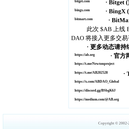
· Bitget (
bitget.com
· BingX (
bingx.com
· BitMar
bitmart.com
此次 $AB 上线 B
DAO 将接入更多交
· 更多动态请持续关
· 官方网
https://ab.org
· 
https://t.me/Newtonproject
· Te
https://t.me/AB202528
· 
https://x.com/ABDAO_Global
· 
https://discord.gg/BSbgK6J
·
https://medium.com/@AB.org
Copyright © 2002