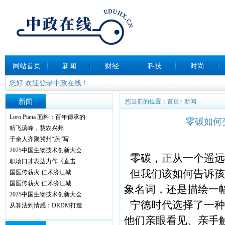
网站首页
新闻
财经
科技
时尚
您好 欢迎登录中政在线！
新闻
您当前的位置：
首页
>
新闻
Loro Piana 面料：百年傳承的
零碳如何
精飞滇峰，慧农兴邦
千余人齐聚冀州“蔬”写
2025中国生物技术创新大会
零碳，正从一个遥远
职场口才表达力作《直击
但我们该如何告诉孩
国医传薪火 仁术济江城
国医传薪火 仁术济江城
象名词，还是描绘一
2025中国生物技术创新大会
宁德时代选择了一种
从算法到情感：DRDM打造
他们亲眼看见、亲手