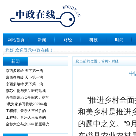
网站首页
新闻
财经
科技
时尚
您好 欢迎登录中政在线！
新闻
您当前的位置：
首页
>
财经
京西多峻岭 天下第一沟
中
京西多峻岭 天下第一沟
京西多峻岭 天下第一沟
微芯生物与美助医药达成
直击郑州FSC开幕式：赛车
“推进乡村全面
“我为家乡写赞歌2025年度
和美乡村是推进
工程师、音乐人王长胜的
工程师、音乐人王长胜的
的题中之义。”9
金标大众与众07申报图曝光
在磁县农业农村